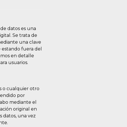
 de datos es una
ital. Se trata de
mediante una clave
ue estando fuera del
remos en detalle
para usuarios.
s o cualquier otro
rendido por
 cabo mediante el
ación original en
s datos, una vez
ente.