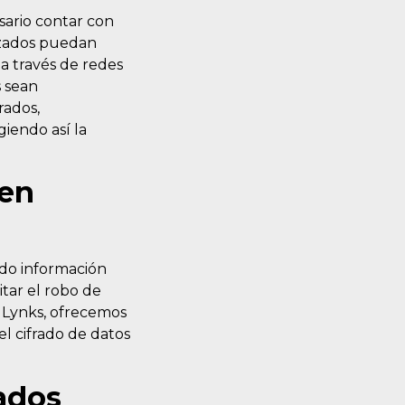
esario contar con
rizados puedan
 a través de redes
s sean
rados,
iendo así la
 en
ndo información
itar el robo de
n Lynks, ofrecemos
l cifrado de datos
zados