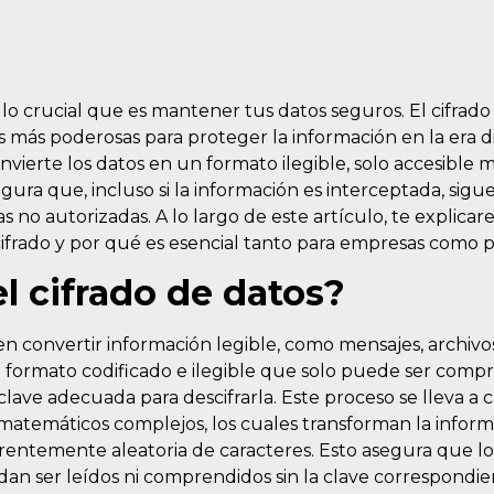
lo crucial que es mantener tus datos seguros. El cifrado
 más poderosas para proteger la información en la era dig
vierte los datos en un formato ilegible, solo accesible 
egura que, incluso si la información es interceptada, sig
 no autorizadas. A lo largo de este artículo, te explica
ifrado y por qué es esencial tanto para empresas como 
l cifrado de datos?
 en convertir información legible, como mensajes, archivo
n formato codificado e ilegible que solo puede ser comp
clave adecuada para descifrarla. Este proceso se lleva a
matemáticos complejos, los cuales transforman la inform
entemente aleatoria de caracteres. Esto asegura que lo
edan ser leídos ni comprendidos sin la clave correspondi