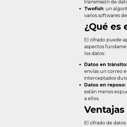
transmisión de dat
Twofish
: un algor
varios softwares de
¿Qué es e
El cifrado puede ap
aspectos fundament
los datos:
Datos en tránsito
envías un correo el
interceptados duran
Datos en reposo:
están menos expues
a ellos.
Ventajas 
El cifrado de datos