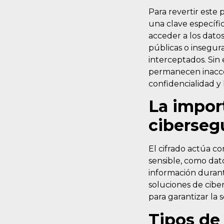
Para revertir este 
una clave específi
acceder a los dato
públicas o insegura
interceptados. Sin 
permanecen inacces
confidencialidad y 
La import
ciberseg
El cifrado actúa c
sensible, como dato
información durant
soluciones de cibe
para garantizar la 
Tipos de 